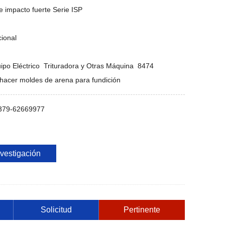
e impacto fuerte Serie ISP
cional
uipo Eléctrico Trituradora y Otras Máquina 8474
 hacer moldes de arena para fundición
379-62669977
nvestigación
Solicitud
Pertinente