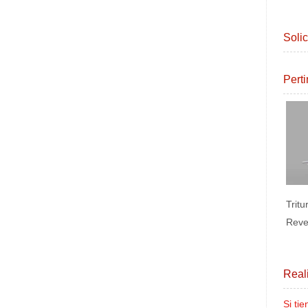
Solic
Pert
Trit
Rever
PFC
Real
Si ti