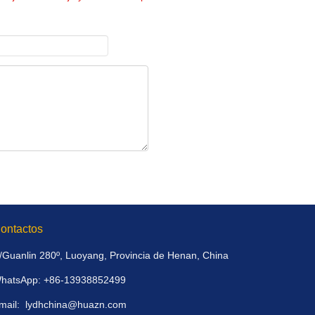
ontactos
/Guanlin 280º, Luoyang, Provincia de Henan, China
hatsApp: +86-13938852499
mail:
lydhchina@huazn.com