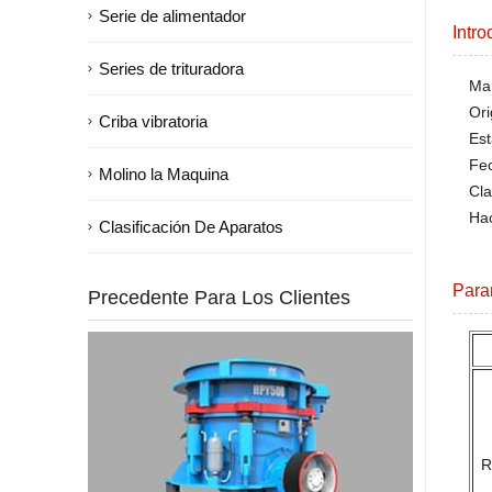
Serie de alimentador
Intro
Series de trituradora
Mar
Ori
Criba vibratoria
Est
Fe
Molino la Maquina
Cla
Hac
Clasificación De Aparatos
Para
Precedente Para Los Clientes
R