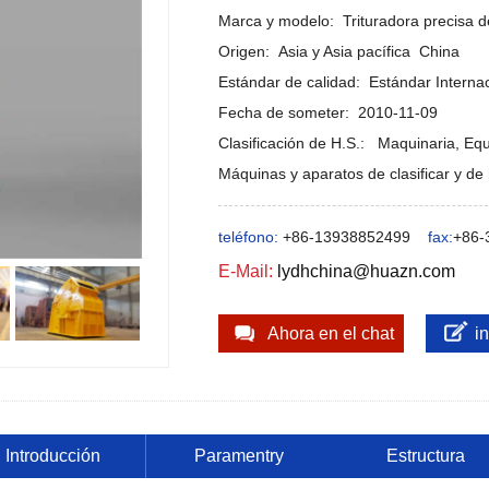
Marca y modelo: Trituradora precisa d
Origen: Asia y Asia pacífica China
Estándar de calidad: Estándar Interna
Fecha de someter: 2010-11-09
Clasificación de H.S.: Maquinaria, Eq
Máquinas y aparatos de clasificar y de
teléfono:
+86-13938852499
fax:
+86-
E-Mail:
lydhchina@huazn.com
Ahora en el chat
i
Introducción
Paramentry
Estructura