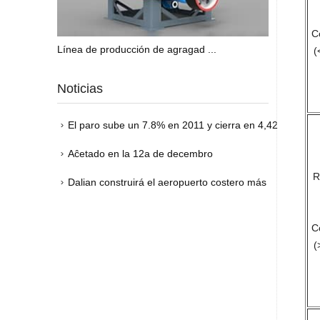
C
Línea de producción de agragad ...
(
Noticias
El paro sube un 7.8% en 2011 y cierra en 4,42
millones de desempleados
Aĉetado en la 12a de decembro
R
Dalian construirá el aeropuerto costero más
grande del mundo
C
(