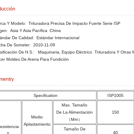
ducción
ca Y Modelo: Trituradora Precisa De Impacto Fuerte Serie ISP
gen: Asia Y Asia Pacífica China
ándar De Calidad: Estándar Internacional
cha De Someter: 2010-11-09
sificación De H.S.: Maquinaria, Equipo Eléctrico Trituradora Y Otra
er Moldes De Arena Para Fundición
mentry
Specification
ISP1005
Max. Tamaño
De La Alimentación
150
Medio
（mm）
Aplastamiento
esistencia
Tamaño De
40
A