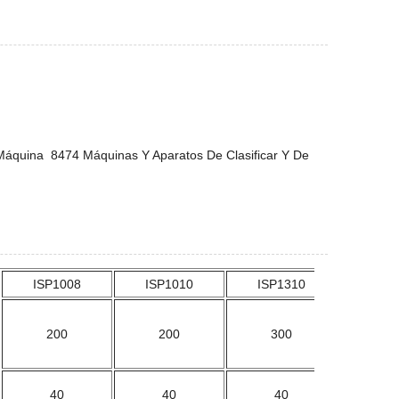
s Máquina 8474 Máquinas Y Aparatos De Clasificar Y De
ISP1008
ISP1010
ISP1310
200
200
300
40
40
40