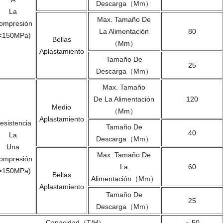
Descarga
（mm）
La
Max. Tamaño De
ompresión
La Alimentación
80
<150MPa)
Bellas
（mm）
Aplastamiento
Tamaño De
25
Descarga（mm）
Max. Tamaño
De La Alimentación
120
Medio
（mm）
Aplastamiento
esistencia
Tamaño De
40
La
Descarga（mm）
Una
Max. Tamaño De
ompresión
La
60
>150MPa)
Bellas
Alimentación（mm）
Aplastamiento
Tamaño De
25
Descarga
（mm）
Capacidad（t/h）
～50