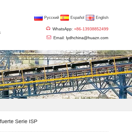
Pусский
Español
English
WhatsApp:
+86-13938852499
s
Email:
lydhchina@huazn.com
fuerte Serie ISP