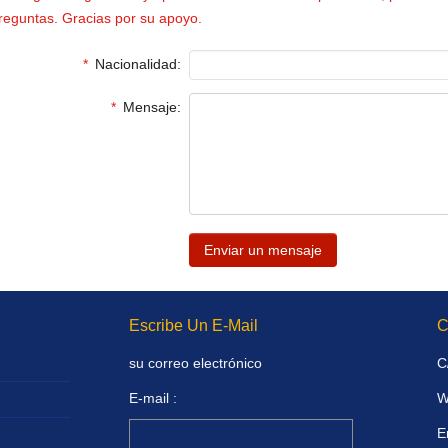
reguntas. Gracias por su apoyo.
*
Nacionalidad:
*
Mensaje:
.
Escribe Un E-Mail
C
su correo electrónico
C
E-mail :
W
E