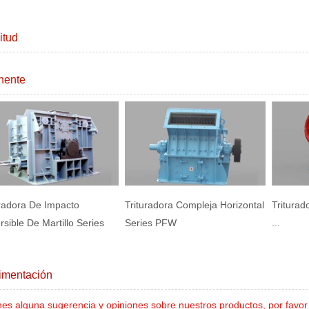
itud
inente
uradora De Impacto
Trituradora Compleja Horizontal
Triturad
sible De Martillo Series
Series PFW
...
K
imentación
enes alguna sugerencia y opiniones sobre nuestros productos, por fav